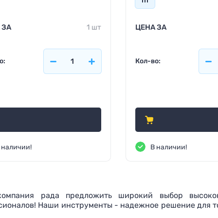
 ЗА
1 шт
ЦЕНА ЗА
о:
Кол-во:
0
935
₽
₽
 наличии!
В наличии!
омпания рада предложить широкий выбор высоко
сионалов! Наши инструменты - надежное решение для т