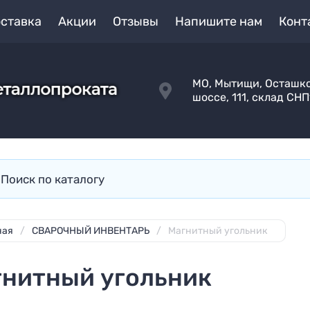
оставка
Акции
Отзывы
Напишите нам
Конт
МО, Мытищи, Осташк
шоссе, 111, склад СН
ная
/
СВАРОЧНЫЙ ИНВЕНТАРЬ
/
Магнитный угольник
гнитный угольник