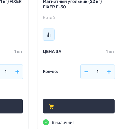
 кг) FIXER
Магнитный угольник (22 кг)
FIXER F-50
Китай
1 шт
ЦЕНА ЗА
1 шт
Кол-во:
425
₽
В наличии!