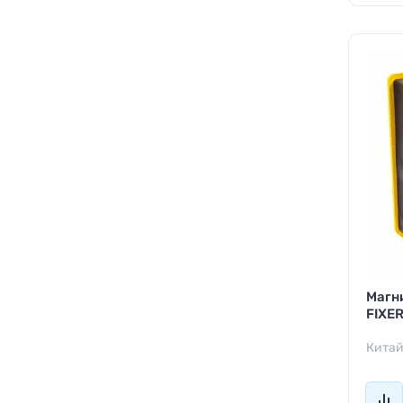
Магни
FIXER
Кита