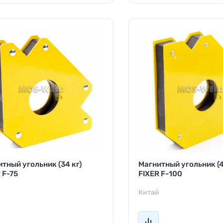
тный угольник (34 кг)
Магнитный угольник (4
 F-75
FIXER F-100
й
Китай