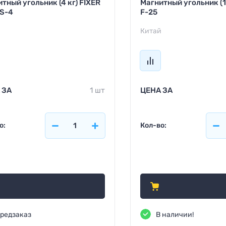
тный угольник (4 кг) FIXER
Магнитный угольник (11
FS-4
F-25
й
Китай
 ЗА
1 шт
ЦЕНА ЗА
о:
Кол-во:
0
310
₽
₽
редзаказ
В наличии!