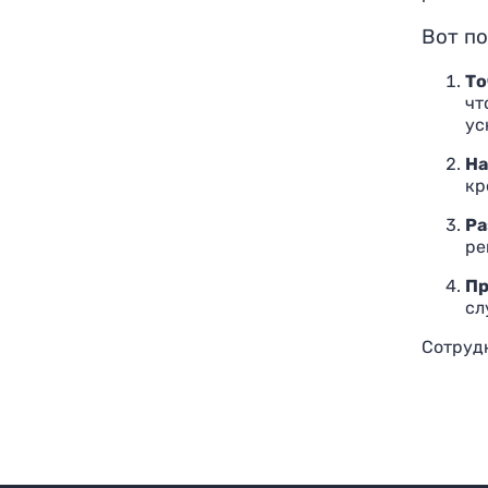
Вот по
То
чт
ус
На
кр
Ра
ре
Пр
сл
Сотрудн