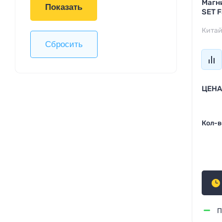
Магни
Показать
SET 
Кита
Сбросить
ЦЕНА
Кол-в
61
П